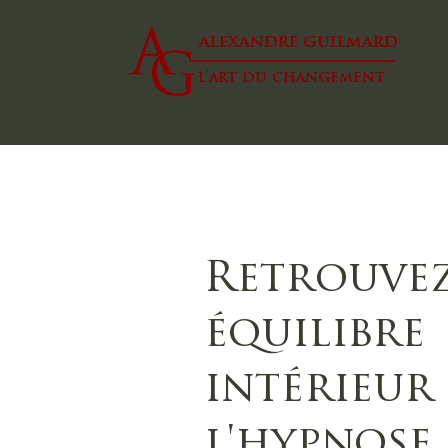
alexandre guilmard
l'art du changement
Retrouvez
équilibre
intérieur
l'hypnose