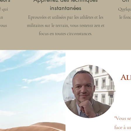
instantanées
é qui
Quelque
un
Eprouvées et utilisées par les athlètes et les
le fon
vous
militaires sur le terrain, vous resterez zen et
focus en toutes circonstances.
Al
"Vous se
face à u