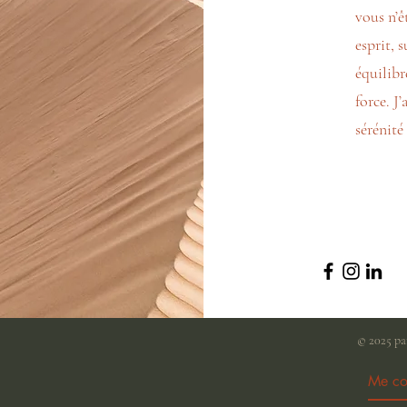
vous n’ê
esprit, 
équilibr
force. J
sérénité
© 2025 pa
Me co