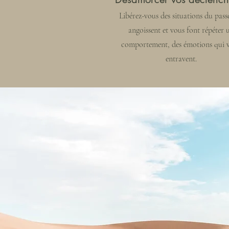
Libérez-vous des situations du pass
angoissent et vous font répéter 
comportement, des émotions qui 
entravent.