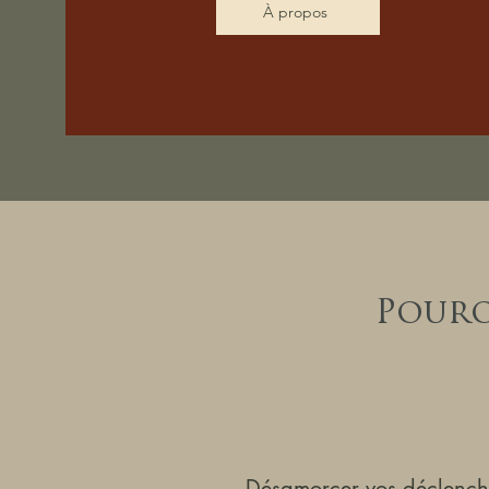
À propos
Pourq
Désamorcer vos déclench