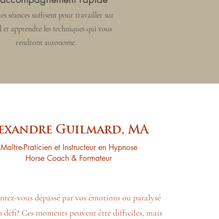
s séances suffisent pour travailler sur
d et apprendre les techniques qui vous
rendront autonome.
exandre Guilmard, MA
Maître-Praticien et Instructeur en Hypnose
Horse Coach & Formateur
ntez-vous dépassé par vos émotions ou paralysé
n défi? Ces moments peuvent être difficiles, mais