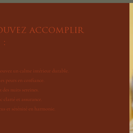
ouvez accomplir
 :
rouvez un calme intérieur durable.
es peurs en confiance.
 des nuits sereines.
c clarté et assurance.
us et sérénité en harmonie.