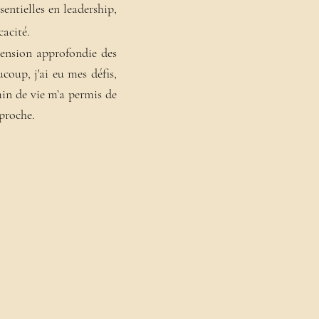
entielles en leadership,
cacité.
hension approfondie des
oup, j'ai eu mes défis,
min de vie m’a permis de
pproche.