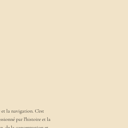
 et la navigation. C'est
ssionné
par l'histoire et la
on, de la concentration et