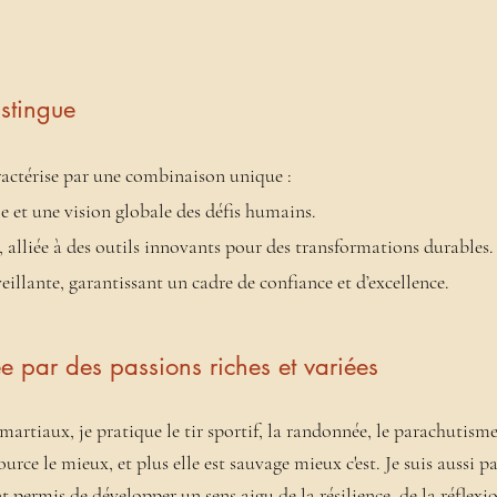
stingue
ctérise par une combinaison unique :
e et une vision globale des défis humains.
 alliée à des outils innovants pour des transformations durables.
llante, garantissant un cadre de confiance et d’excellence.
 par des passions riches et variées
 martiaux, je pratique le tir sportif, la randonnée, le parachutisme
ource le
mieux, et
plus elle est sauvage mieux c'est. Je suis aussi
pa
nt permis de développer un sens aigu de la résilience, de la
réflexi