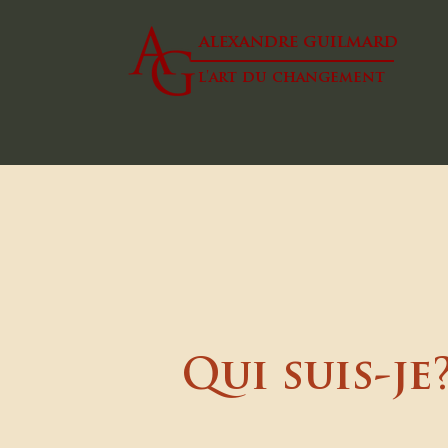
alexandre guilmard
l'art du changement
Qui suis-je